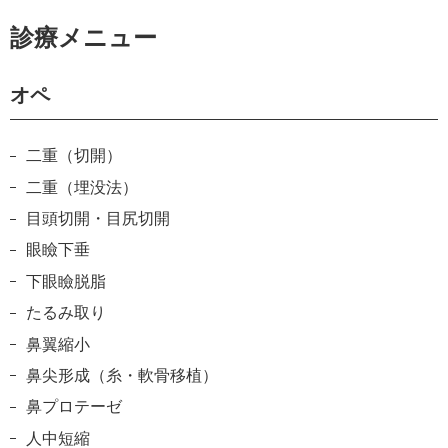
診療メニュー
オペ
二重（切開）
二重（埋没法）
目頭切開・目尻切開
眼瞼下垂
下眼瞼脱脂
たるみ取り
鼻翼縮小
鼻尖形成（糸・軟骨移植）
鼻プロテーゼ
人中短縮