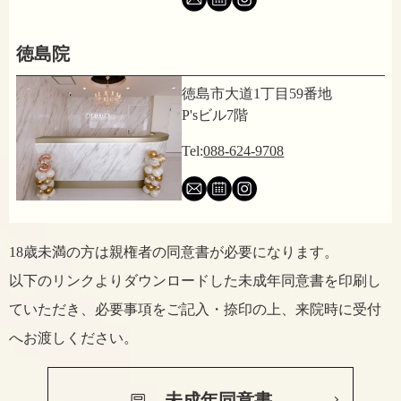
徳島院
徳島市大道1丁目59番地
P'sビル7階
Tel:
088-624-9708
18歳未満の方は親権者の同意書が必要になります。
以下のリンクよりダウンロードした未成年同意書を印刷し
ていただき、
必要事項をご記入・捺印の上、来院時に受付
へお渡しください。
未成年同意書