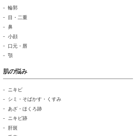
輪郭
目・二重
鼻
小顔
口元・唇
顎
肌の悩み
ニキビ
シミ・そばかす・くすみ
あざ・ほくろ跡
ニキビ跡
肝斑