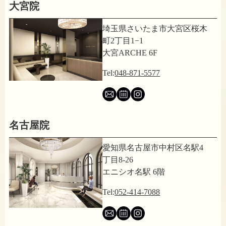
大宮院
埼玉県さいたま市大宮区桜木
町2丁目1−1
大宮ARCHE 6F
Tel:
048-871-5577
名古屋院
愛知県名古屋市中村区名駅4
丁目8-26
エニシオ名駅 6階
Tel:
052-414-7088