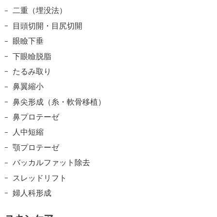
二重（埋没法）
目頭切開・目尻切開
眼瞼下垂
下眼瞼脱脂
たるみ取り
鼻翼縮小
鼻尖形成（糸・軟骨移植）
鼻プロテーゼ
人中短縮
顎プロテーゼ
バッカルファット除去
スレッドリフト
婦人科形成