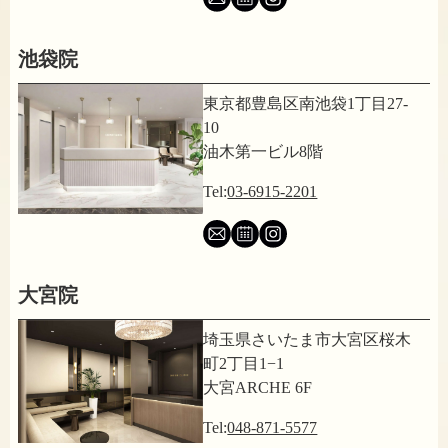
池袋院
東京都豊島区南池袋1丁目27-
10
油木第一ビル8階
Tel:
03-6915-2201
大宮院
埼玉県さいたま市大宮区桜木
町2丁目1−1
大宮ARCHE 6F
Tel:
048-871-5577