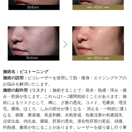
施術名：ピコトーニング
施術の説明：
ピコ
レーザーを使用して肌・痩身・エイジングケアの
お悩みを解消いたします。
施術の副作用（リスク）：
施術することで、発赤・熱感・痒み・痛
み・乾燥が生じます。これらは1～2週間程続くことがあります。施
術によるリスクとして、稀に、ざ瘡の悪化、コメド、毛嚢炎、埋没
毛、膿疱、ほくろ、しみの部分が薄くなる・ 消える・一時的に濃く
なる、膨隆、擦過傷、表皮剥離、水疱形成、色素沈着や色素脱失、
点状出血、内出血、腫脹、肝斑の悪化、潜在性肝斑の惹起、頭痛、
灼熱感、瘢痕が生じることがあります。レーザーを繰り返し行う事