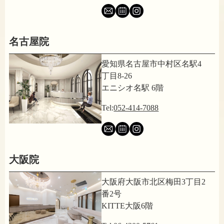
名古屋院
愛知県名古屋市中村区名駅4
丁目8-26
エニシオ名駅 6階
Tel:
052-414-7088
大阪院
大阪府大阪市北区梅田3丁目2
番2号
KITTE大阪6階