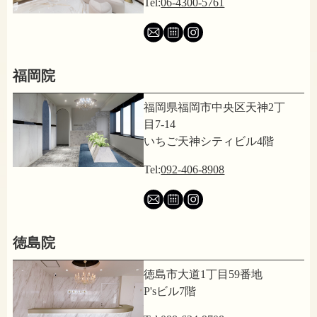
Tel:
06-4300-5761
福岡院
福岡県福岡市中央区天神2丁
目7-14
いちご天神シティビル4階
Tel:
092-406-8908
徳島院
徳島市大道1丁目59番地
P'sビル7階