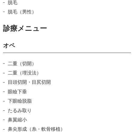
脱毛
脱毛（男性）
診療メニュー
オペ
二重（切開）
二重（埋没法）
目頭切開・目尻切開
眼瞼下垂
下眼瞼脱脂
たるみ取り
鼻翼縮小
鼻尖形成（糸・軟骨移植）