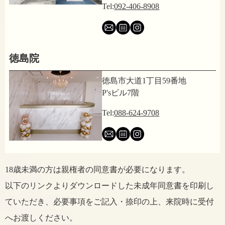
Tel:
092-406-8908
徳島院
徳島市大道1丁目59番地
P'sビル7階
Tel:
088-624-9708
18歳未満の方は親権者の同意書が必要になります。
以下のリンクよりダウンロードした未成年同意書を印刷し
ていただき、
必要事項をご記入・捺印の上、来院時に受付
へお渡しください。