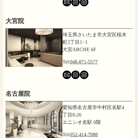
大宮院
埼玉県さいたま市大宮区桜木
町2丁目1−1
大宮ARCHE 6F
Tel:
048-871-5577
名古屋院
愛知県名古屋市中村区名駅4
丁目8-26
エニシオ名駅 6階
Tel:
052-414-7088