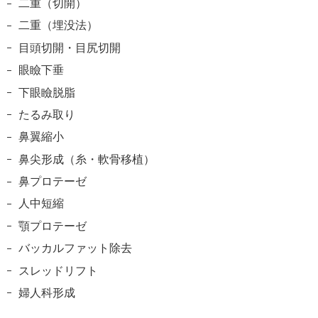
二重（切開）
二重（埋没法）
目頭切開・目尻切開
眼瞼下垂
下眼瞼脱脂
たるみ取り
鼻翼縮小
鼻尖形成（糸・軟骨移植）
鼻プロテーゼ
人中短縮
顎プロテーゼ
バッカルファット除去
スレッドリフト
婦人科形成