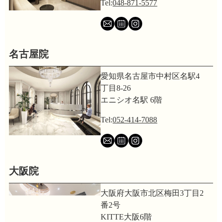
Tel:
048-871-5577
名古屋院
愛知県名古屋市中村区名駅4
丁目8-26
エニシオ名駅 6階
Tel:
052-414-7088
大阪院
大阪府大阪市北区梅田3丁目2
番2号
KITTE大阪6階