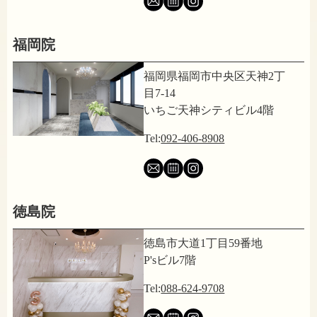
福岡院
福岡県福岡市中央区天神2丁
目7-14
いちご天神シティビル4階
Tel:
092-406-8908
徳島院
徳島市大道1丁目59番地
P'sビル7階
Tel:
088-624-9708