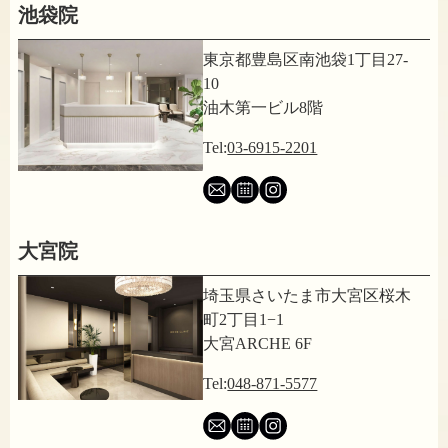
池袋院
東京都豊島区南池袋1丁目27-
10
油木第一ビル8階
Tel:
03-6915-2201
大宮院
埼玉県さいたま市大宮区桜木
町2丁目1−1
大宮ARCHE 6F
Tel:
048-871-5577