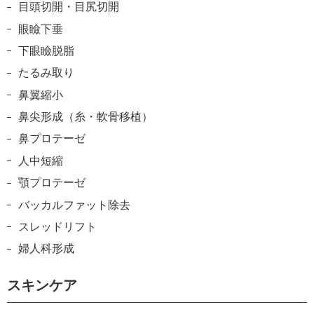
目頭切開・目尻切開
眼瞼下垂
下眼瞼脱脂
たるみ取り
鼻翼縮小
鼻尖形成（糸・軟骨移植）
鼻プロテーゼ
人中短縮
顎プロテーゼ
バッカルファット除去
スレッドリフト
婦人科形成
スキンケア