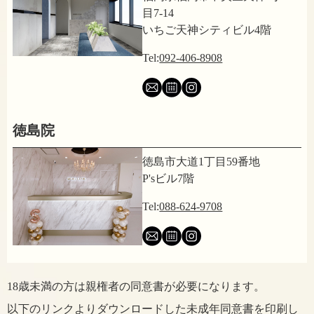
目7-14
いちご天神シティビル4階
Tel:
092-406-8908
徳島院
徳島市大道1丁目59番地
P'sビル7階
Tel:
088-624-9708
18歳未満の方は親権者の同意書が必要になります。
以下のリンクよりダウンロードした未成年同意書を印刷し