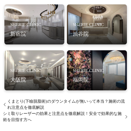
SHERIE CLINIC
SHERIE CLINIC
新宿院
渋谷院
SHERIE CLINIC
SHERIE CLINIC
大阪院
福岡院
くまとり(下瞼脱脂術)のダウンタイムが無いって本当？施術の流
れ注意点を徹底解説
シミ取りレーザーの効果と注意点を徹底解説！安全で効果的な施
術を目指す方へ