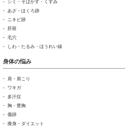
シミ・そばかす・くすみ
あざ・ほくろ跡
ニキビ跡
肝斑
毛穴
しわ・たるみ・ほうれい線
身体の悩み
肩・肩こり
ワキガ
多汗症
胸・豊胸
傷跡
痩身・ダイエット