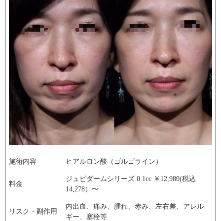
施術内容
ヒアルロン酸（ゴルゴライン）
ジュビダームシリーズ 0.1cc ￥12,980(税込
料金
14,278）〜
内出血、痛み、腫れ、赤み、左右差、アレル
リスク・副作用
ギー、塞栓等