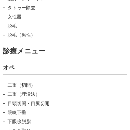
タトゥー除去
女性器
脱毛
脱毛（男性）
診療メニュー
オペ
二重（切開）
二重（埋没法）
目頭切開・目尻切開
眼瞼下垂
下眼瞼脱脂