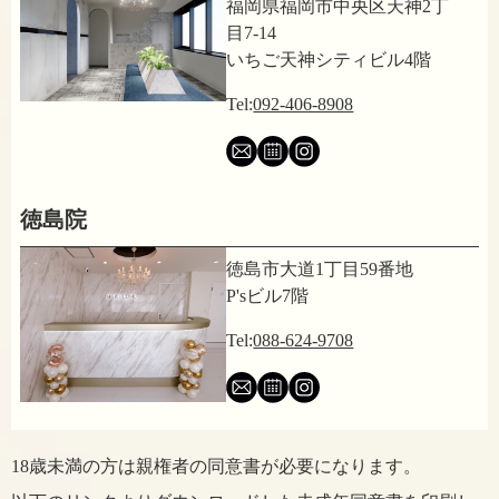
福岡県福岡市中央区天神2丁
目7-14
いちご天神シティビル4階
Tel:
092-406-8908
徳島院
徳島市大道1丁目59番地
P'sビル7階
Tel:
088-624-9708
18歳未満の方は親権者の同意書が必要になります。