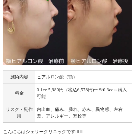
施術内容
ヒアルロン酸（顎）
0.1cc 5,980円（税込6,578円)〜※0.3cc～購入
料金
可能
リスク・副作
内出血、痛み、腫れ、赤み、異物感、左右
用
差、アレルギー、塞栓等
こんにちはシェリークリニックです💁🏻‍♀️