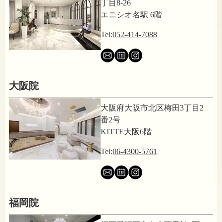
丁目8-26
エニシオ名駅 6階
Tel:
052-414-7088
大阪院
大阪府大阪市北区梅田3丁目2
番2号
KITTE大阪6階
Tel:
06-4300-5761
福岡院