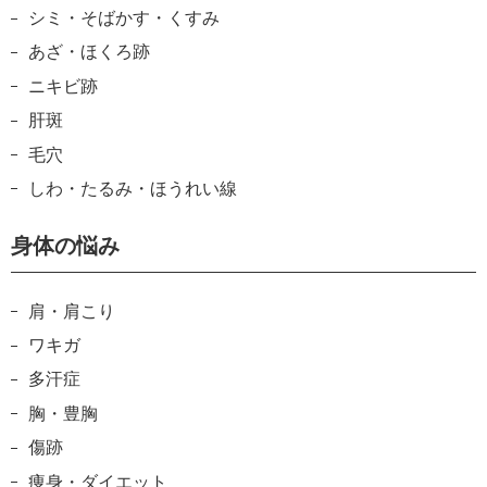
シミ・そばかす・くすみ
あざ・ほくろ跡
ニキビ跡
肝斑
毛穴
しわ・たるみ・ほうれい線
身体の悩み
肩・肩こり
ワキガ
多汗症
胸・豊胸
傷跡
痩身・ダイエット