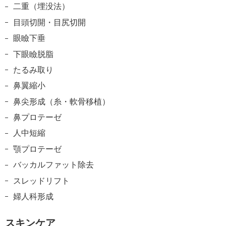
二重（埋没法）
目頭切開・目尻切開
眼瞼下垂
下眼瞼脱脂
たるみ取り
鼻翼縮小
鼻尖形成（糸・軟骨移植）
鼻プロテーゼ
人中短縮
顎プロテーゼ
バッカルファット除去
スレッドリフト
婦人科形成
スキンケア