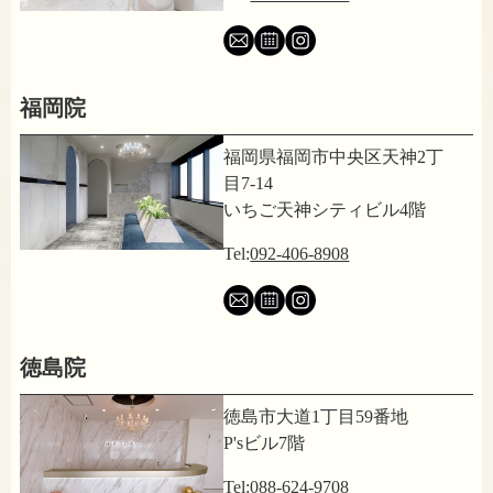
福岡院
福岡県福岡市中央区天神2丁
目7-14
いちご天神シティビル4階
Tel:
092-406-8908
徳島院
徳島市大道1丁目59番地
P'sビル7階
Tel:
088-624-9708