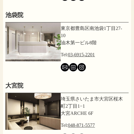
池袋院
東京都豊島区南池袋1丁目27-
10
油木第一ビル8階
Tel:
03-6915-2201
大宮院
埼玉県さいたま市大宮区桜木
町2丁目1−1
大宮ARCHE 6F
Tel:
048-871-5577