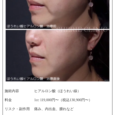
施術内容
ヒアルロン酸（ほうれい線）
料金
1cc 119,000円〜（税込130,900円〜） ⁡
リスク・副作用
痛み、内出血、腫れなど