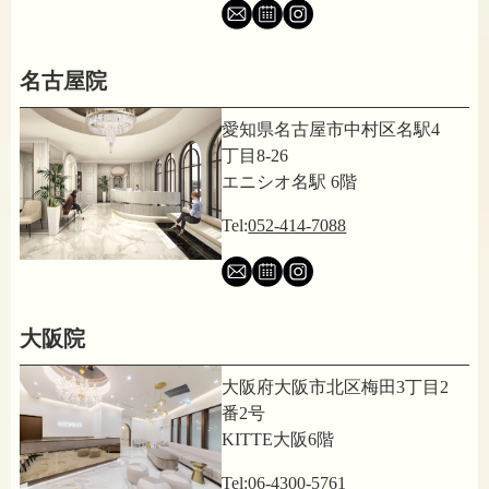
名古屋院
愛知県名古屋市中村区名駅4
丁目8-26
エニシオ名駅 6階
Tel:
052-414-7088
大阪院
大阪府大阪市北区梅田3丁目2
番2号
KITTE大阪6階
Tel:
06-4300-5761