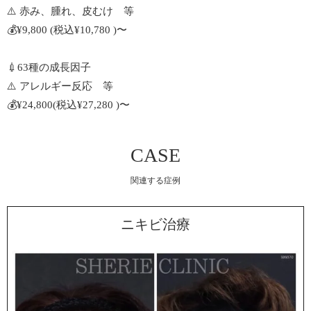
⚠️ 赤み、腫れ、皮むけ 等
💰¥9,800 (税込¥10,780 )〜
💉63種の成長因子
⚠️ アレルギー反応 等
💰¥24,800(税込¥27,280 )〜
CASE
関連する症例
ニキビ治療