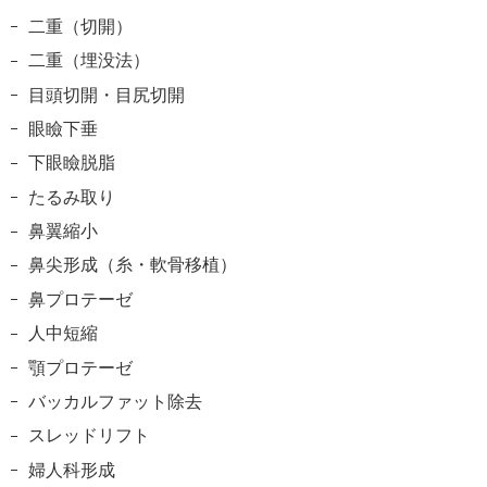
二重（切開）
二重（埋没法）
目頭切開・目尻切開
眼瞼下垂
下眼瞼脱脂
たるみ取り
鼻翼縮小
鼻尖形成（糸・軟骨移植）
鼻プロテーゼ
人中短縮
顎プロテーゼ
バッカルファット除去
スレッドリフト
婦人科形成