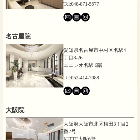
Tel:
048-871-5577
名古屋院
愛知県名古屋市中村区名駅4
丁目8-26
エニシオ名駅 6階
Tel:
052-414-7088
大阪院
大阪府大阪市北区梅田3丁目2
番2号
KITTE大阪6階