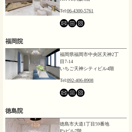
Tel:
06-4300-5761
福岡院
福岡県福岡市中央区天神2丁
目7-14
いちご天神シティビル4階
Tel:
092-406-8908
徳島院
徳島市大道1丁目59番地
P'sビル7階