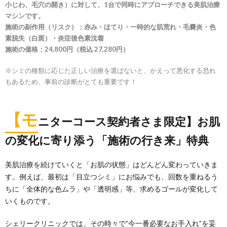
小じわ、毛穴の開き）に対して、1台で同時にアプローチできる美肌治療
マシンです。
施術の副作用（リスク）：赤み・ほてり・一時的な肌荒れ・毛嚢炎・色
素脱失（白斑）・炎症後色素沈着
施術の価格：24,800円（税込 27,280円）
※シミの種類に応じた正しい治療を選ばないと、かえって悪化する恐れ
もあるため、事前の診断がとても重要です！
【モ
ニターコース契約者さま限定】お肌
の変化に寄り添う「施術の行き来」特典
美肌治療を続けていくと「お肌の状態」はどんどん変わっていきま
す。例えば、最初は「目立つシミ」にお悩みでも、回数を重ねるう
ちに「全体的な色ムラ」や「透明感」等、求めるゴールが変化して
いくものです。
シェリークリニックでは、その時々で”今一番必要なお手入れ”を妥