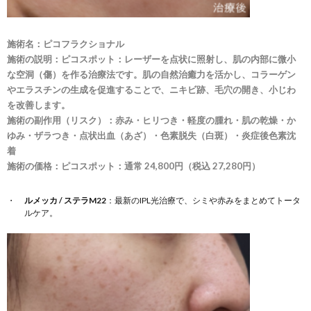
施術名：
ピコフラクショナル
施術の説明：ピコスポット：レーザーを点状に照射し、肌の内部に微小
な空洞（傷）を作る治療法です。肌の自然治癒力を活かし、コラーゲン
やエラスチンの生成を促進することで、ニキビ跡、毛穴の開き、小じわ
を改善します。
施術の副作用（リスク）：赤み・ヒリつき・軽度の腫れ・肌の乾燥・か
ゆみ・ザラつき・点状出血（あざ）・色素脱失（白斑）・炎症後色素沈
着
施術の価格：ピコスポット：通常 24,800円（税込 27,280円）
ルメッカ / ステラM22
：最新のIPL光治療で、シミや赤みをまとめてトータ
ルケア。