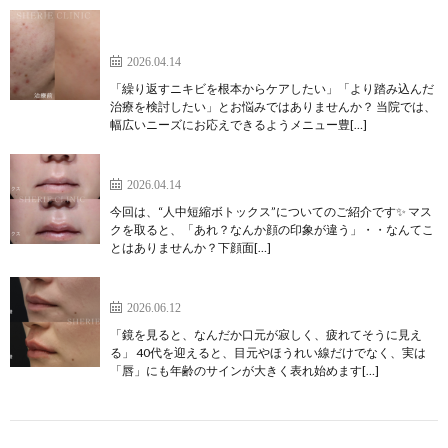
【井上健太郎医師監修】ニキビ治療の切り札。自費
診療だからできること
2026.04.14
「繰り返すニキビを根本からケアしたい」「より踏み込んだ
治療を検討したい」とお悩みではありませんか？ 当院では、
幅広いニーズにお応えできるようメニュー豊[…]
人中短縮ボトックスについて
2026.04.14
今回は、“人中短縮ボトックス”についてのご紹介です✨ マス
クを取ると、「あれ？なんか顔の印象が違う」・・なんてこ
とはありませんか？下顔面[…]
アンチエイジングにおすすめ 唇のヒアルロン酸注入
2026.06.12
「鏡を見ると、なんだか口元が寂しく、疲れてそうに見え
る」 40代を迎えると、目元やほうれい線だけでなく、実は
「唇」にも年齢のサインが大きく表れ始めます[…]